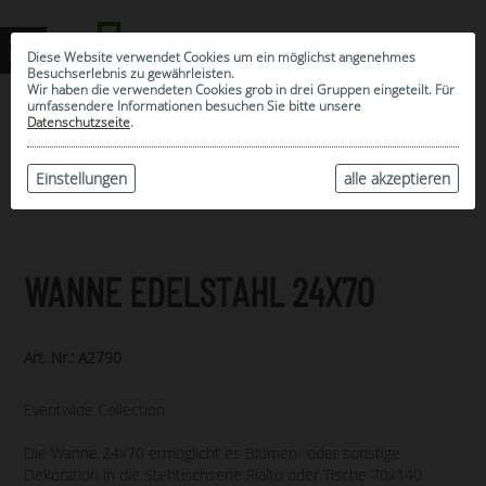
Diese Website verwendet Cookies um ein möglichst angenehmes
Besuchserlebnis zu gewährleisten.
Wir haben die verwendeten Cookies grob in drei Gruppen eingeteilt. Für
umfassendere Informationen besuchen Sie bitte unsere
0
Datenschutzseite
.
MEINE AUSWAHL
ARCHIV
Einstellungen
alle akzeptieren
WANNE EDELSTAHL 24X70
Art. Nr.: A2790
Eventwide Collection
Die Wanne 24x70 ermöglicht es Blumen- oder sonstige
Dekoration in die Stehtischserie Rialto oder Tische 70x140