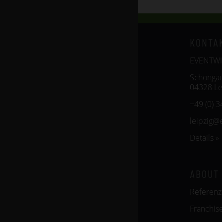
KONTA
EVENTWID
Schongau
04328 Le
+49 (0) 
leipzig@
Details »
ABOUT
Referen
Franchis