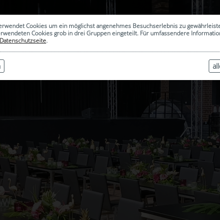
erwendet Cookies um ein möglichst angenehmes Besuchserlebnis zu gewährleist
erwendeten Cookies grob in drei Gruppen eingeteilt. Für umfassendere Informat
Datenschutzseite
.
n
al