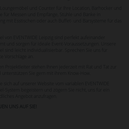
 Loungemöbel und Counter für Ihre Location, Barhocker und
he für Messen und Empfänge, Stühle und Bänke in
ng mit Esstischen oder auch Buffet- und Barsysteme für das
l von EVENTWIDE Leipzig sind perfekt aufeinander
mt und sorgen für ideale Event-Voraussetzungen. Unsere
 sind leicht individualisierbar. Sprechen Sie uns für
rte Vorschläge an.
n Projektleiter stehen Ihnen jederzeit mit Rat und Tat zur
d unterstützen Sie gern mit ihrem Know-How.
ie sich auf unserer Website vom variablen EVENTWIDE
l-System begeistern und zögern Sie nicht, uns für ein
dliches Angebot anzufragen.
UEN UNS AUF SIE!