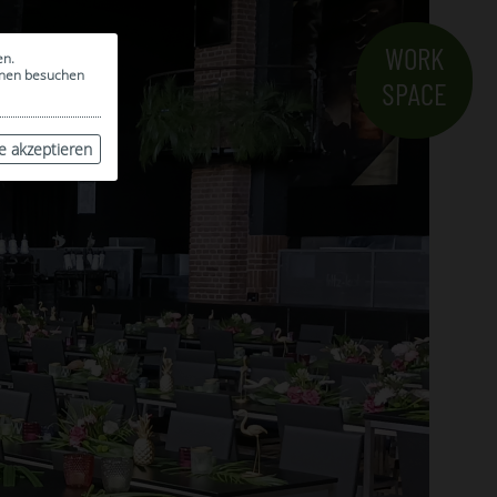
WORK
en.
ionen besuchen
SPACE
le akzeptieren