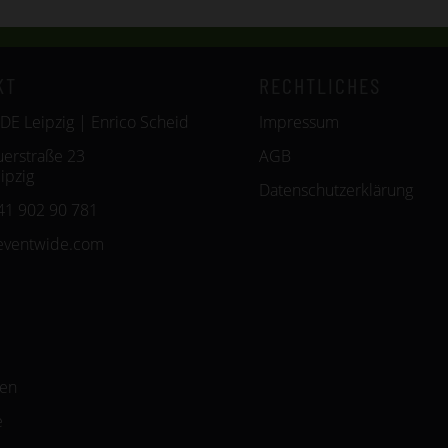
KT
RECHTLICHES
E Leipzig | Enrico Scheid
Impressum
erstraße 23
AGB
ipzig
Datenschutzerklärung
341 902 90 781
eventwide.com
zen
e