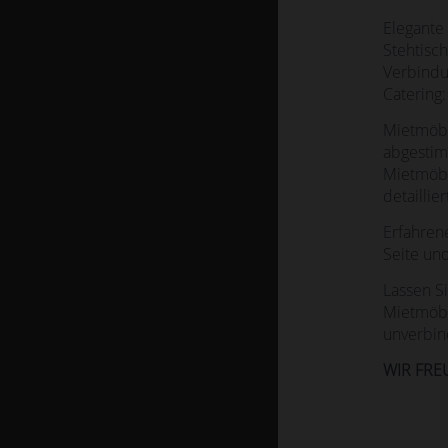
Elegante
Stehtisc
Verbindu
Catering:
Mietmöbe
abgestim
Mietmöbel
detaillie
Erfahrene
Seite un
Lassen S
Mietmöbe
unverbin
WIR FRE