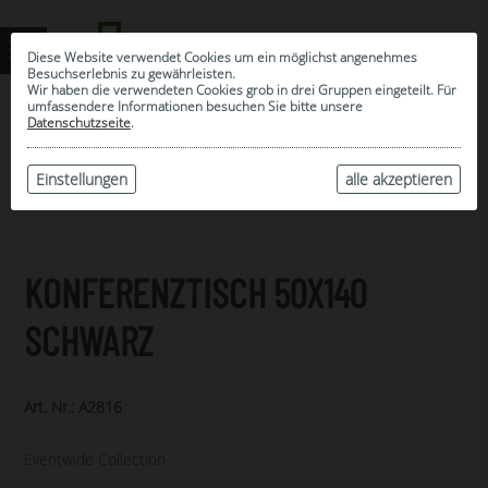
Diese Website verwendet Cookies um ein möglichst angenehmes
Besuchserlebnis zu gewährleisten.
Wir haben die verwendeten Cookies grob in drei Gruppen eingeteilt. Für
umfassendere Informationen besuchen Sie bitte unsere
0
Datenschutzseite
.
MEINE AUSWAHL
ARCHIV
Einstellungen
alle akzeptieren
KONFERENZTISCH 50X140
SCHWARZ
Art. Nr.: A2816
Eventwide Collection