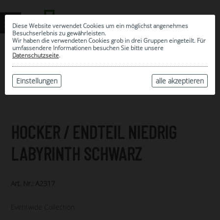
Diese Website verwendet Cookies um ein möglichst angenehmes
Besuchserlebnis zu gewährleisten.
Wir haben die verwendeten Cookies grob in drei Gruppen eingeteilt. Für
umfassendere Informationen besuchen Sie bitte unsere
0
Datenschutzseite
.
MEINE AUSWAHL
ARCHIV
Einstellungen
alle akzeptieren
HOCKER / ENDTEIL NIEDRIG
LABYRINTH SCHWARZ
Art. Nr.: A2317
Eventwide Collection