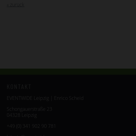
« zurück
KONTAKT
EVENTWIDE Leipzig | Enrico Scheid
Schongauerstraße 23
04328 Leipzig
+49 (0) 341 902 90 781