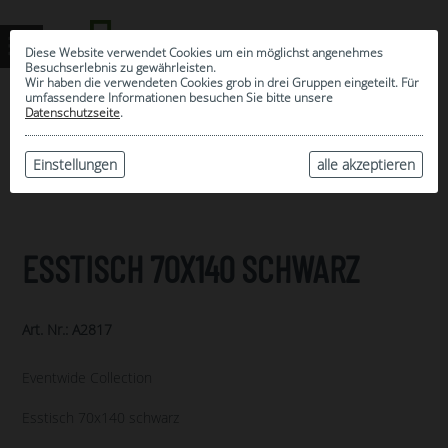
Diese Website verwendet Cookies um ein möglichst angenehmes
Besuchserlebnis zu gewährleisten.
Wir haben die verwendeten Cookies grob in drei Gruppen eingeteilt. Für
umfassendere Informationen besuchen Sie bitte unsere
0
Datenschutzseite
.
MEINE AUSWAHL
ARCHIV
Einstellungen
alle akzeptieren
ESSTISCH 70X140 SCHWARZ
Art. Nr.: A2817
Eventwide Collection
Esstisch 70x140 schwarz