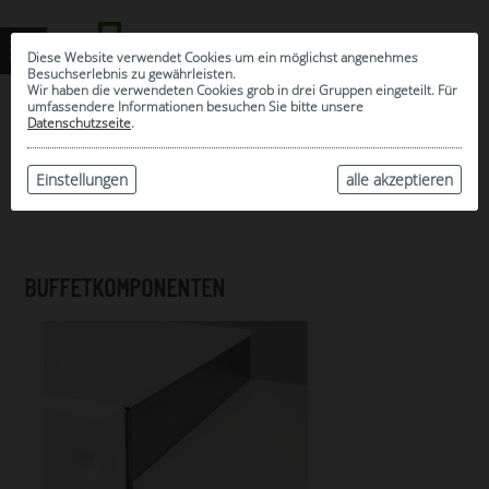
Diese Website verwendet Cookies um ein möglichst angenehmes
Besuchserlebnis zu gewährleisten.
Wir haben die verwendeten Cookies grob in drei Gruppen eingeteilt. Für
umfassendere Informationen besuchen Sie bitte unsere
0
Datenschutzseite
.
MEINE AUSWAHL
ARCHIV
Einstellungen
alle akzeptieren
BUFFETKOMPONENTEN