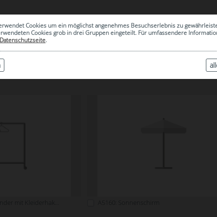
0
erwendet Cookies um ein möglichst angenehmes Besuchserlebnis zu gewährleist
|
ARCHIV
erwendeten Cookies grob in drei Gruppen eingeteilt. Für umfassendere Informat
Datenschutzseite
.
n
al
SONSTIGES
A0917: Garderobenständer mit Kleiderhaken
A5160: Sonnenschirm