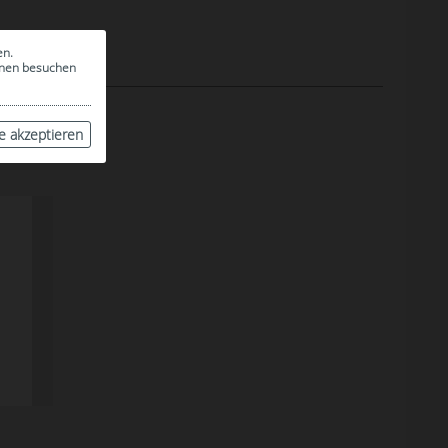
en.
ionen besuchen
le akzeptieren