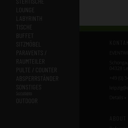
STEHTISCHE
LOUNGE
LABYRINTH
TISCHE
BUFFET
KONTA
SITZMÖBEL
PARAVENTS /
EVENTWID
RAUMTEILER
Schongau
04328 Le
PULTE / COUNTER
ABSPERRSTÄNDER
+49 (0) 
SONSTIGES
leipzig@
Sonstiges
Details »
OUTDOOR
ABOUT