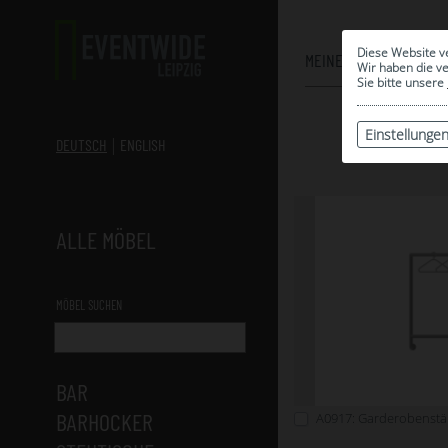
Diese Website v
MEINE AUSWAHL
Wir haben die v
Sie bitte unsere
Einstellunge
DEUTSCH
ENGLISH
ALLE MÖBEL
MÖBEL SUCHEN
BAR
BARHOCKER