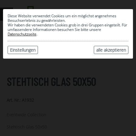
Diese Website verwendet Cookies um ein möglichst angenehmes
Besuchserlebnis zu gewährleisten.
Wir haben die verwendeten Cookies grob in drei Gruppen eingeteilt. Für
umfassendere Informationen besuchen Sie bitte unsere
0
Datenschutzseite
.
MEINE AUSWAHL
ARCHIV
Einstellungen
alle akzeptieren
STEHTISCH GLAS 50X50
Art. Nr.: A1932
Eventwide Collection
Stehtisch Glas 50x50