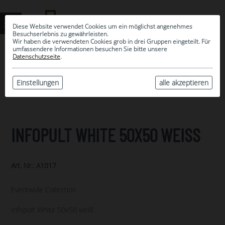
Diese Website verwendet Cookies um ein möglichst angenehmes
Besuchserlebnis zu gewährleisten.
Wir haben die verwendeten Cookies grob in drei Gruppen eingeteilt. Für
umfassendere Informationen besuchen Sie bitte unsere
0
Datenschutzseite
.
MEINE AUSWAHL
ARCHIV
Einstellungen
alle akzeptieren
INFOPULT WHITE 50X50 WEISS
Art. Nr.: A1017
Eventwide Collection
Infopult White 50x50 weiß