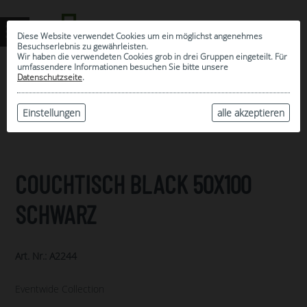
Diese Website verwendet Cookies um ein möglichst angenehmes
Besuchserlebnis zu gewährleisten.
Wir haben die verwendeten Cookies grob in drei Gruppen eingeteilt. Für
umfassendere Informationen besuchen Sie bitte unsere
0
Datenschutzseite
.
MEINE AUSWAHL
ARCHIV
Einstellungen
alle akzeptieren
COUCHTISCH BLACK 50X100
SCHWARZ
Art. Nr.: A2244
Eventwide Collection